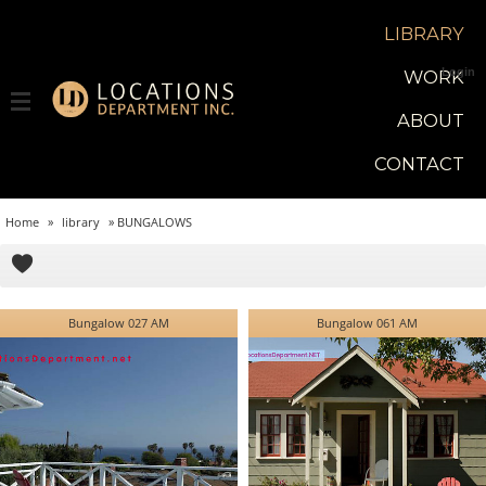
LIBRARY
Login
WORK
ABOUT
CONTACT
Home
»
library
»
BUNGALOWS
Bungalow 027 AM
Bungalow 061 AM